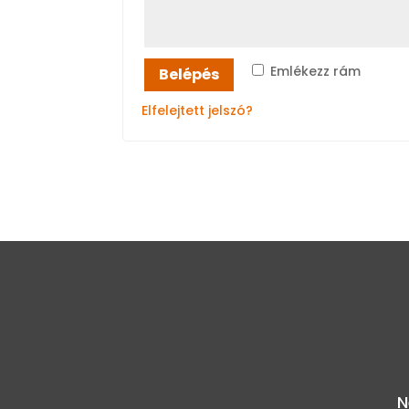
Emlékezz rám
Belépés
Elfelejtett jelszó?
N