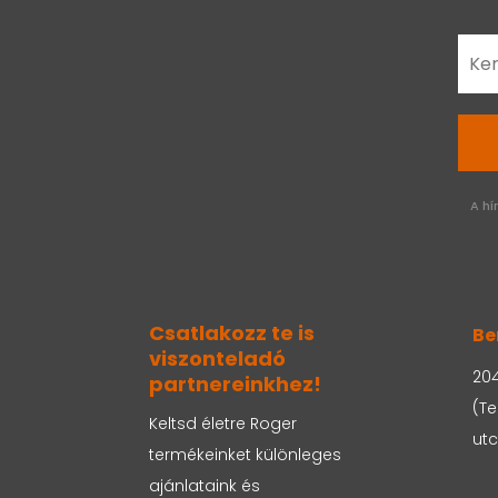
A hí
Csatlakozz te is
Be
viszonteladó
204
partnereinkhez!
(Te
Keltsd életre Roger
utc
termékeinket különleges
ajánlataink és