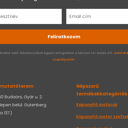
Feliratkozom
rlevélre való feliatkozzásal együtt elfogadom a Motors for Gates Kft.
adatvéd
szabályzatát.
mutatóterem
Népszerű
termékekkategóriák
0 Budaörs, Gyár u. 2.
Kapunyitó motorok
lepen belül: Gutenberg
a 137.)
Kapunyitó motor szette