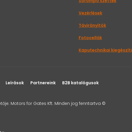
Sorompó szettek
Vezérlések
Távirányítók
Fotocellák
Kaputechnikai kiegészít
Leírások
Partnereink
B2B katalógusok
je: Motors for Gates Kft. Minden jog fenntartva ©