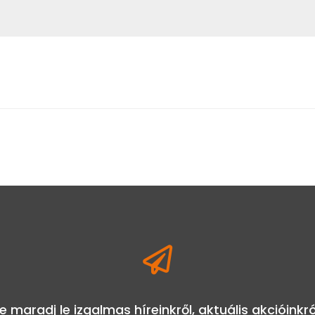

e maradj le izgalmas híreinkről, aktuális akcióinkró