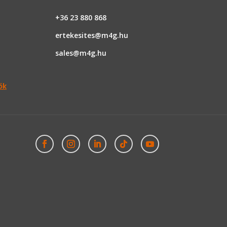
+36 23 880 868
ertekesites@m4g.hu
sales@m4g.hu
ők