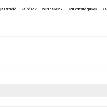
isztráció
Leírások
Partnereink
B2B katalógusok
Ké
ző