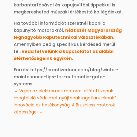
karbantartásával és kapujavítási tippekkel is
megkeresheted műszaki értékesítő kollégáinkat.
Ha további információt szeretnél kapni a
kapunyitó motorokról,
nézz szét Magyarország
legnagyobb kaputechnikai választékában
.
Amennyiben pedig specifikus kérdésed merül
fel,
vedd fel velünk a kapcsolatot az alábbi
elérhetőségeink egyikén
.
Forrás: https://creativedoor.com/blog/winter-
maintenance-tips-for-automatic-gate-
systems
←
Vajon az elektromos motorral ellátott kapuk
megfelelő védelmet nyújtanak ingatlanunknak?
Innováció és hatékonyság: A Brushless motorok
képességei
→