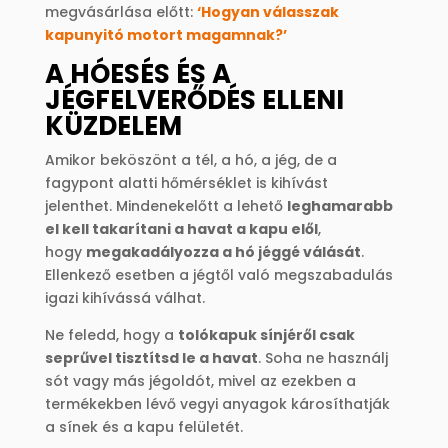
megvásárlása előtt:
‘Hogyan válasszak
kapunyitó motort magamnak?’
A HÓESÉS ÉS A
JÉGFELVERŐDÉS ELLENI
KÜZDELEM
Amikor beköszönt a tél, a hó, a jég, de a
fagypont alatti hőmérséklet is kihívást
jelenthet. Mindenekelőtt a lehető
leghamarabb
el kell takarítani a havat a kapu elől
,
hogy
megakadályozza a hó jéggé válását
.
Ellenkező esetben a jégtől való megszabadulás
igazi kihívássá válhat.
Ne feledd, hogy a
tolókapuk sínjéről csak
seprűvel tisztítsd le a havat
. Soha ne használj
sót vagy más jégoldót, mivel az ezekben a
termékekben lévő vegyi anyagok károsíthatják
a sínek és a kapu felületét.