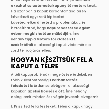
A téli időjárás számos különböző
problémát
okozhat az automata kapunyitó motoroknak
.
Ha azonban a kapuk karbantartása terén
következő egyszerű lépéseket
követed,
elkerülheted
a problémákat, és
biztosíthatod, hogy
kapurendszered egész
évben megbízhatóan működjön
. Íme
néhány
tipp a Motors for Gates Kft.
szakértőitől
a lakossági kapuk védelmére, a
zord téli időjárás ellen.
HOGYAN KÉSZÍTSÜK FEL A
KAPUT A TÉLRE
A téli kapuproblémák megelőzése érdekében
több kulcsfontosságú
karbantartási
feladatot
is érdemes elvégezni a lakossági
kapukon
az első hóesés előtt
. Íme néhány
dolog, amit minden ősz végén javasolt elvégezni:
Frissítsd fel a festéket
. Télen a kapuk nagy