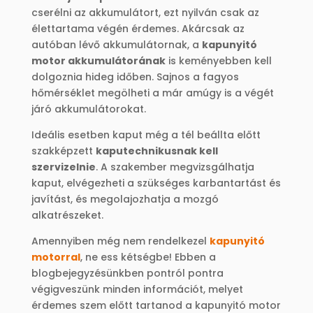
cserélni az akkumulátort, ezt nyilván csak az
élettartama végén érdemes. Akárcsak az
autóban lévő akkumulátornak, a
kapunyitó
motor akkumulátorának
is keményebben kell
dolgoznia hideg időben. Sajnos a fagyos
hőmérséklet megölheti a már amúgy is a végét
járó akkumulátorokat.
Ideális esetben kaput még a tél beállta előtt
szakképzett
kaputechnikusnak kell
szervizelnie
. A szakember megvizsgálhatja
kaput, elvégezheti a szükséges karbantartást és
javítást, és megolajozhatja a mozgó
alkatrészeket.
Amennyiben még nem rendelkezel
kapunyitó
motorral
, ne ess kétségbe! Ebben a
blogbejegyzésünkben pontról pontra
végigveszünk minden információt, melyet
érdemes szem előtt tartanod a kapunyitó motor