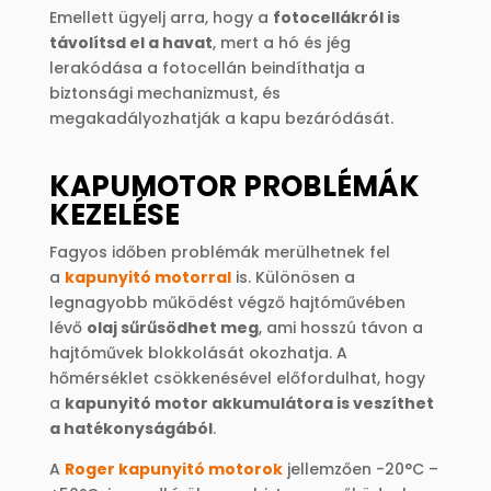
Emellett ügyelj arra, hogy a
fotocellákról is
távolítsd el a havat
, mert a hó és jég
lerakódása a fotocellán beindíthatja a
biztonsági mechanizmust, és
megakadályozhatják a kapu bezáródását.
KAPUMOTOR PROBLÉMÁK
KEZELÉSE
Fagyos időben problémák merülhetnek fel
a
kapunyitó motorral
is. Különösen a
legnagyobb működést végző hajtóművében
lévő
olaj sűrűsödhet meg
, ami hosszú távon a
hajtóművek blokkolását okozhatja. A
hőmérséklet csökkenésével előfordulhat, hogy
a
kapunyitó motor akkumulátora is veszíthet
a hatékonyságából
.
A
Roger kapunyitó motorok
jellemzően -20°C –