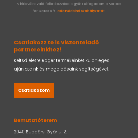
A hírlevélre való feliatkozzásal együtt elfogadom a Motors
for Gates Kft.
adatvédelmi szabályzatát.
Csatlakozz te is viszonteladó
partnereinkhez!
Keltsd életre Roger termékeinket különleges
ajánlataink és megoldásaink segítségével.
Csatlakozom
Bemutatóterem
2040 Budaörs, Gyár u. 2.