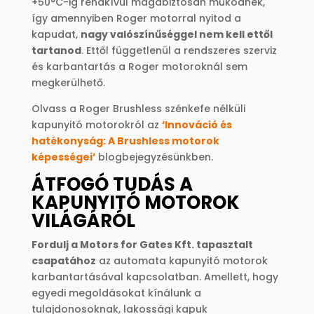
+50°C-ig rendkívül magabiztosan működnek,
így amennyiben Roger motorral nyitod a
kapudat,
nagy valószínűséggel nem kell ettől
tartanod
. Ettől függetlenül a rendszeres szerviz
és karbantartás a Roger motoroknál sem
megkerülhető.
Olvass a Roger Brushless szénkefe nélküli
kapunyitó motorokról az
‘Innováció és
hatékonyság: A Brushless motorok
képességei’
blogbejegyzésünkben.
ÁTFOGÓ TUDÁS A
KAPUNYITÓ MOTOROK
VILÁGÁRÓL
Fordulj a Motors for Gates Kft. tapasztalt
csapatához
az automata kapunyitó motorok
karbantartásával kapcsolatban. Amellett, hogy
egyedi megoldásokat kínálunk a
tulajdonosoknak, lakossági kapuk