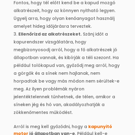
Fontos, hogy tél előtt kend be a kapud mozgó
alkatrészeit, hogy az könnyen nyitható legyen.
Ügyelj arra, hogy olyan kenőanyagot használj
amelyet hideg időjárásra terveztek.
Ellenőrizd az alkatrészeket.
Szánj időt a
kapurendszer vizsgálatára, hogy
megbizonyosodj arról, hogy a fő alkatrészek jó
állapotban vannak, és kibírják a téli szezont. Ha
például tolókapud van, győződj meg arról, hogy
a görgők és a sínek nem hajlanak, nem
horpadtak be vagy más módon nem sérültek-e
meg. Az ilyen problémák nyáron
jelentéktelennek tűnhetnek, de télen, amikor a
síneken jég és hó van, akadályozhatják a
zökkenőmentes működést.
Arról is meg kell győződni, hogy a
kapunyitó
motor
jó állapotban van-e
. Például kell-e