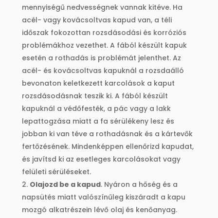
mennyiségű nedvességnek vannak kitéve. Ha
acél- vagy kovácsoltvas kapud van, a téli
időszak fokozottan rozsdásodási és korróziós
problémákhoz vezethet. A fából készült kapuk
esetén a rothadás is problémát jelenthet. Az
acél- és kovácsoltvas kapuknál a rozsdaálló
bevonaton keletkezett karcolások a kaput
rozsdásodásnak teszik ki. A fából készült
kapuknál a védőfesték, a pác vagy a lakk
lepattogzása miatt a fa sérülékeny lesz és
jobban ki van téve a rothadásnak és a kártevők
fertőzésének. Mindenképpen ellenőrizd kapudat,
és javítsd ki az esetleges karcolásokat vagy
felületi sérüléseket.
Olajozd be a kapud
. Nyáron a hőség és a
napsütés miatt valószínűleg kiszáradt a kapu
mozgó alkatrészein lévő olaj és kenőanyag.