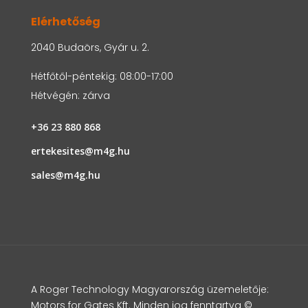
Elérhetőség
2040 Budaörs, Gyár u. 2.
Hétfőtől-péntekig: 08:00-17:00
Hétvégén: zárva
+36 23 880 868
ertekesites@m4g.hu
sales@m4g.hu
A Roger Technology Magyarország üzemeletője:
Motors for Gates Kft. Minden jog fenntartva ©