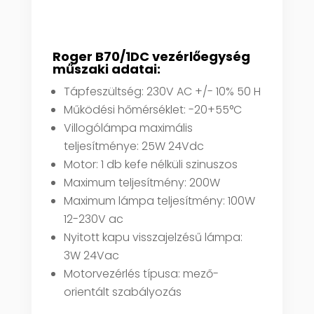
Roger B70/1DC vezérlőegység
műszaki adatai:
Tápfeszültség: 230V AC +/- 10% 50 H
Működési hőmérséklet: -20+55°C
Villogólámpa maximális
teljesítménye: 25W 24Vdc
Motor: 1 db kefe nélküli szinuszos
Maximum teljesítmény: 200W
Maximum lámpa teljesítmény: 100W
12-230V ac
Nyitott kapu visszajelzésű lámpa:
3W 24Vac
Motorvezérlés típusa: mező-
orientált szabályozás