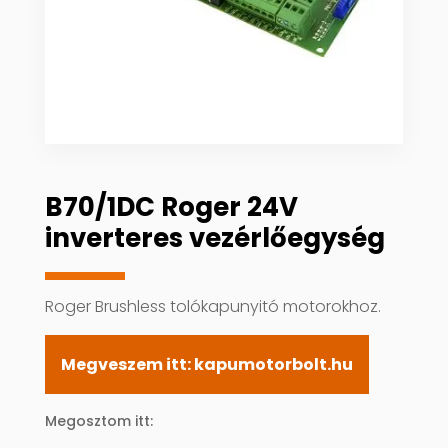
B70/1DC Roger 24V
inverteres vezérlőegység
Roger Brushless tolókapunyitó motorokhoz.
Megveszem itt: kapumotorbolt.hu
Megosztom itt: