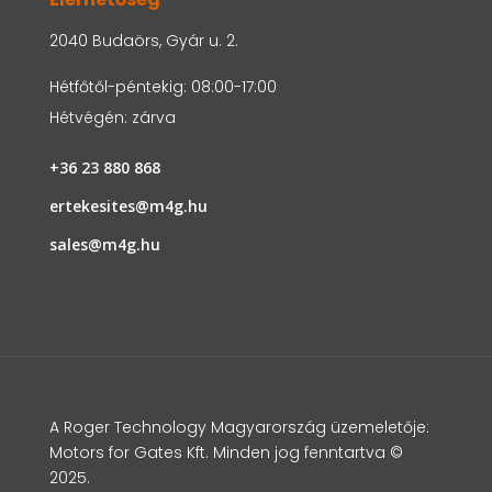
2040 Budaörs, Gyár u. 2.
Hétfőtől-péntekig: 08:00-17:00
Hétvégén: zárva
+36 23 880 868
ertekesites@m4g.hu
sales@m4g.hu
A Roger Technology Magyarország üzemeletője:
Motors for Gates Kft. Minden jog fenntartva ©
2025.