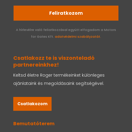
Feliratkozom
A hírlevélre való feliatkozzásal együtt elfogadom a Motors
for Gates Kft.
adatvédelmi szabályzatát.
Csatlakozz te is viszonteladó
partnereinkhez!
Keltsd életre Roger termékeinket különleges
ajánlataink és megoldásaink segítségével.
Csatlakozom
Bemutatóterem