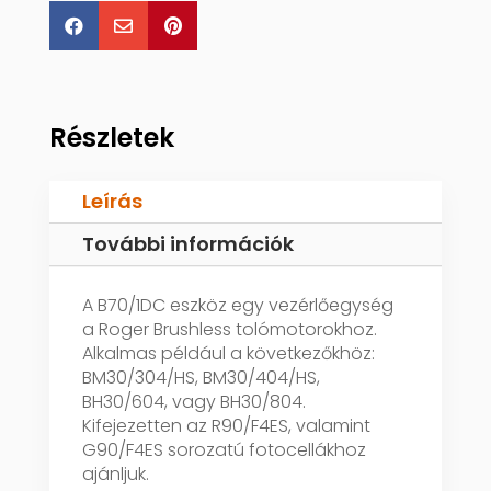



Részletek
Leírás
További információk
A B70/1DC eszköz egy vezérlőegység
a Roger Brushless tolómotorokhoz.
Alkalmas például a következőkhöz:
BM30/304/HS, BM30/404/HS,
BH30/604, vagy BH30/804.
Kifejezetten az R90/F4ES, valamint
G90/F4ES sorozatú fotocellákhoz
ajánljuk.