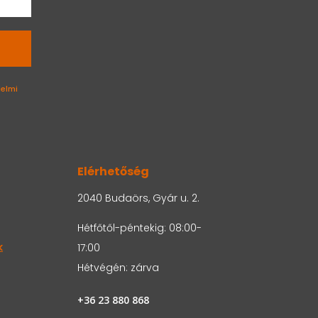
elmi
Elérhetőség
2040 Budaörs, Gyár u. 2.
Hétfőtől-péntekig: 08:00-
k
17:00
Hétvégén: zárva
+36 23 880 868