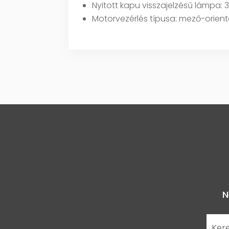
Nyitott kapu visszajelzésű lámpa:
Motorvezérlés típusa: mező-orient
N