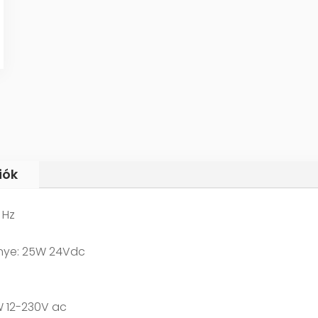
iók
 Hz
énye: 25W 24Vdc
W 12-230V ac