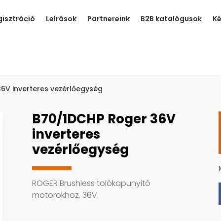
isztráció
Leírások
Partnereink
B2B katalógusok
K
6V inverteres vezérlőegység
B70/1DCHP Roger 36V
inverteres
vezérlőegység
ROGER Brushless tolókapunyitó
motorokhoz. 36V.