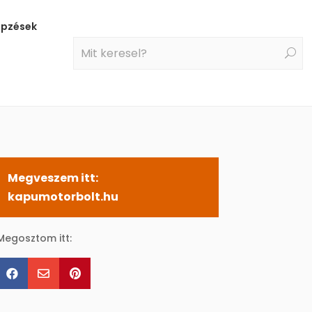
épzések
Megveszem itt:
kapumotorbolt.hu
Megosztom itt:


