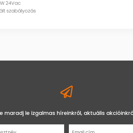
 3W 24Vac
ált szabályozás

e maradj le izgalmas híreinkről, aktuális akcióinkró