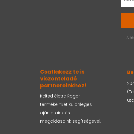
A hí
Csatlakozz te is
Be
viszonteladó
204
partnereinkhez!
(Te
Keltsd életre Roger
utc
termékeinket különleges
ajánlataink és
megoldásaink segítségével.