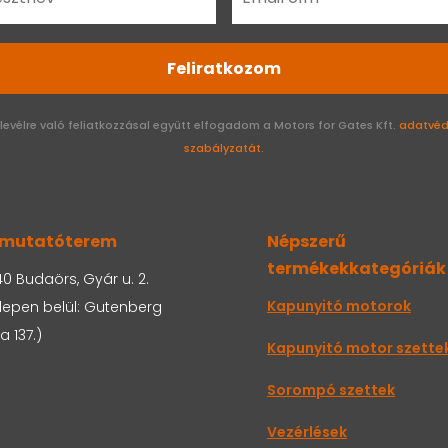
Feliratkozom
rlevélre való feliatkozzásal együtt elfogadom a Motors for Gates Kft.
adatvéd
szabályzatát.
mutatóterem
Népszerű
termékekkategóriák
0 Budaörs, Gyár u. 2.
Kapunyitó motorok
lepen belül: Gutenberg
a 137.)
Kapunyitó motor szette
Sorompó szettek
Vezérlések