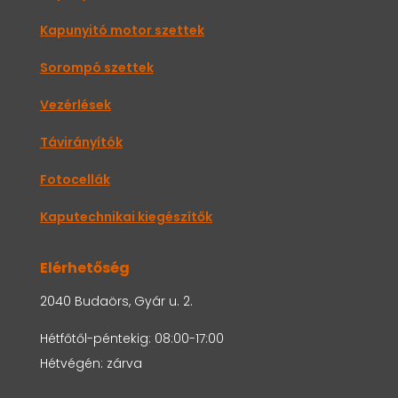
Kapunyitó motor szettek
Sorompó szettek
Vezérlések
Távirányítók
Fotocellák
Kaputechnikai kiegészítők
Elérhetőség
2040 Budaörs, Gyár u. 2.
Hétfőtől-péntekig: 08:00-17:00
Hétvégén: zárva