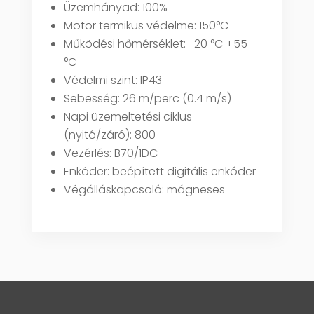
Üzemhányad: 100%
Motor termikus védelme: 150°C
Működési hőmérséklet: -20 °C +55
°C
Védelmi szint: IP43
Sebesség: 26 m/perc (0.4 m/s)
Napi üzemeltetési ciklus
(nyitó/záró): 800
Vezérlés: B70/1DC
Enkóder: beépített digitális enkóder
Végálláskapcsoló: mágneses