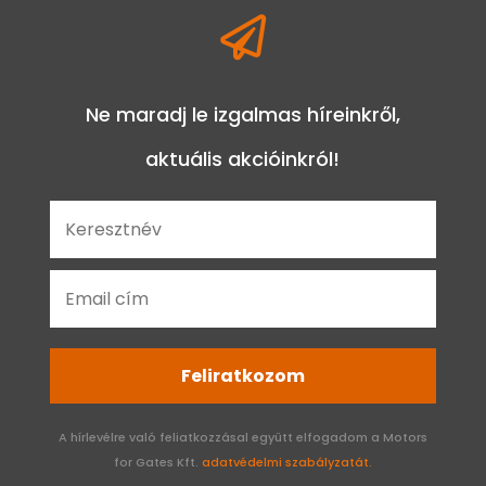

Ne maradj le izgalmas híreinkről,
aktuális akcióinkról!
Feliratkozom
A hírlevélre való feliatkozzásal együtt elfogadom a Motors
for Gates Kft.
adatvédelmi szabályzatát.