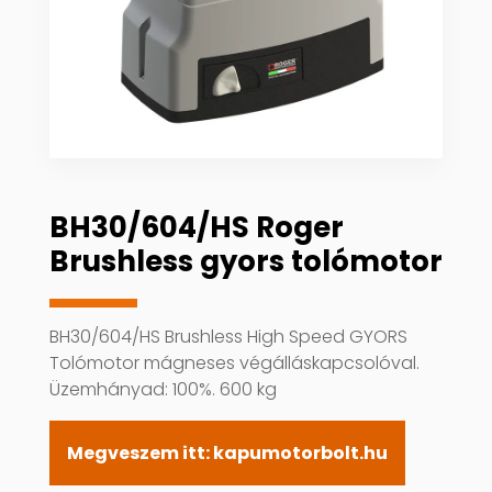
BH30/604/HS Roger
Brushless gyors tolómotor
BH30/604/HS Brushless High Speed GYORS
Tolómotor mágneses végálláskapcsolóval.
Üzemhányad: 100%. 600 kg
Megveszem itt: kapumotorbolt.hu