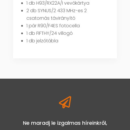
1 db H93/RX22A/I vevőkártya
2 db SYNUS/2 433 MHz-es 2
csatornás távirányító
1 pár R90/F4ES fotocella
1 db FIFTHY/24 villogó
1 db jelzőtábla

Ne maradj le izgalmas híreinkről,