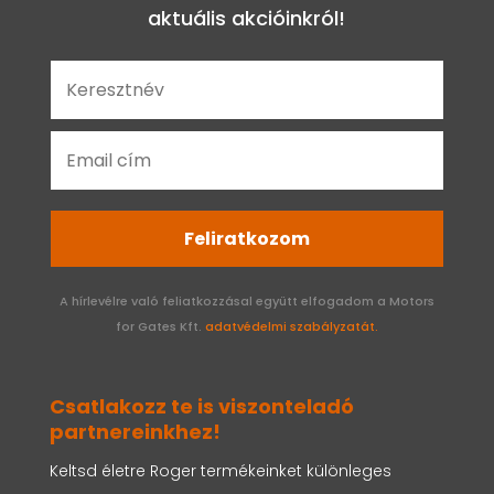
aktuális akcióinkról!
Feliratkozom
A hírlevélre való feliatkozzásal együtt elfogadom a Motors
for Gates Kft.
adatvédelmi szabályzatát.
Csatlakozz te is viszonteladó
partnereinkhez!
Keltsd életre Roger termékeinket különleges