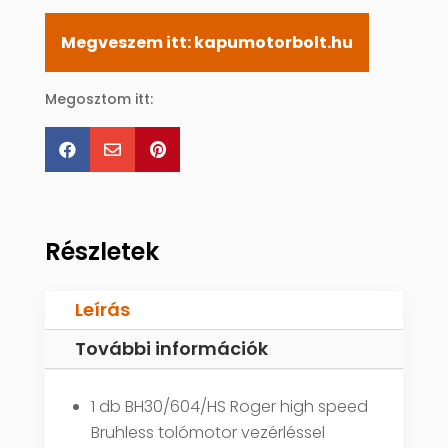
Megveszem itt: kapumotorbolt.hu
Megosztom itt:



Részletek
Leírás
További információk
1 db BH30/604/HS Roger high speed
Bruhless tolómotor vezérléssel