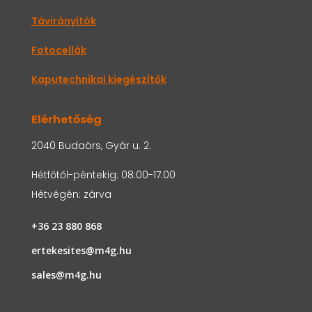
Távirányítók
Fotocellák
Kaputechnikai kiegészítők
Elérhetőség
2040 Budaörs, Gyár u. 2.
Hétfőtől-péntekig: 08:00-17:00
Hétvégén: zárva
+36 23 880 868
ertekesites@m4g.hu
sales@m4g.hu