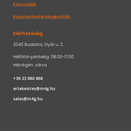
Fotocellák
Kaputechnikai kiegészítők
Elérhetőség
2040 Budaörs, Gyár u. 2.
Hétfőtől-péntekig: 08:00-17:00
Hétvégén: zárva
+36 23 880 868
ertekesites@m4g.hu
sales@m4g.hu