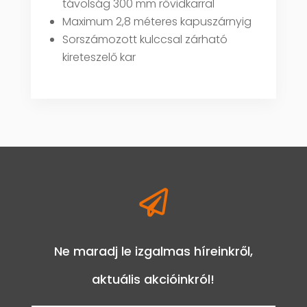
távolság 300 mm rövidkarral
Maximum 2,8 méteres kapuszárnyig
Sorszámozott kulccsal zárható
kireteszelő kar

Ne maradj le izgalmas híreinkről,
aktuális akcióinkról!