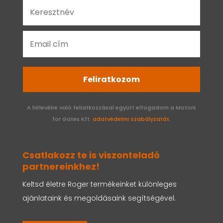
Feliratkozom
A hírlevélre való feliatkozzásal együtt elfogadom a Motors
for Gates Kft.
adatvédelmi szabályzatát.
Csatlakozz te is viszonteladó
partnereinkhez!
Keltsd életre Roger termékeinket különleges
ajánlataink és megoldásaink segítségével.