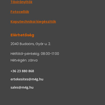
Távirányítók
Fotocellák
Kaputechnikai kiegészítők
Elérhetőség
2040 Budaörs, Gyár u. 2.
Hétfőtől-péntekig: 08:00-17:00
Hétvégén: zárva
+36 23 880 868
ertekesites@m4g.hu
sales@m4g.hu