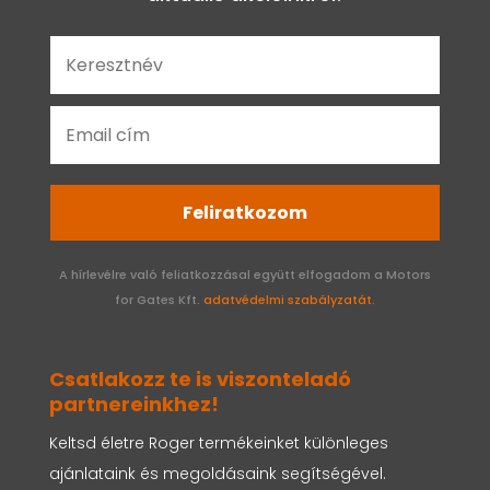
Feliratkozom
A hírlevélre való feliatkozzásal együtt elfogadom a Motors
for Gates Kft.
adatvédelmi szabályzatát.
Csatlakozz te is viszonteladó
partnereinkhez!
Keltsd életre Roger termékeinket különleges
ajánlataink és megoldásaink segítségével.