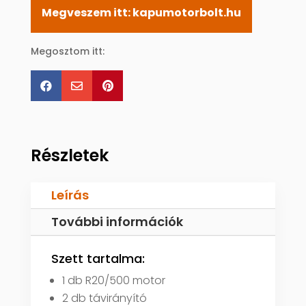
Megveszem itt: kapumotorbolt.hu
Megosztom itt:



Részletek
Leírás
További információk
Szett tartalma:
1 db R20/500 motor
2 db távirányító