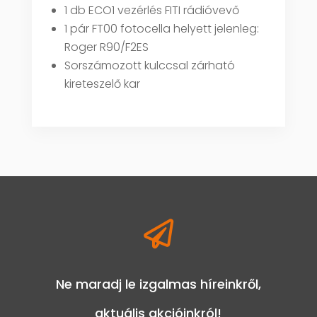
1 db ECO1 vezérlés FITI rádióvevő
1 pár FT00 fotocella helyett jelenleg:
Roger R90/F2ES
Sorszámozott kulccsal zárható
kireteszelő kar

Ne maradj le izgalmas híreinkről,
aktuális akcióinkról!