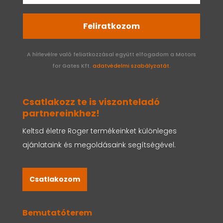
Feliratkozom
A hírlevélre való feliatkozzásal együtt elfogadom a Motors
for Gates Kft.
adatvédelmi szabályzatát.
Csatlakozz te is viszonteladó
partnereinkhez!
Keltsd életre Roger termékeinket különleges
ajánlataink és megoldásaink segítségével.
Csatlakozom
Bemutatóterem