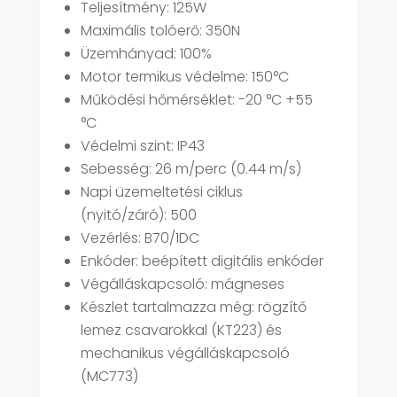
Teljesítmény: 125W
Maximális tolóerő: 350N
Üzemhányad: 100%
Motor termikus védelme: 150°C
Működési hőmérséklet: -20 °C +55
°C
Védelmi szint: IP43
Sebesség: 26 m/perc (0.44 m/s)
Napi üzemeltetési ciklus
(nyitó/záró): 500
Vezérlés: B70/1DC
Enkóder: beépített digitális enkóder
Végálláskapcsoló: mágneses
Készlet tartalmazza még: rögzítő
lemez csavarokkal (KT223) és
mechanikus végálláskapcsoló
(MC773)