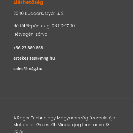
Elérhetőség
2040 Budaörs, Gyár u. 2.
Hétfőtől-péntekig: 08:00-17:00
Hétvégén: zárva
+36 23 880 868
ertekesites@m4g.hu
sales@m4g.hu
A Roger Technology Magyarország üzemeletője:
Motors for Gates Kft. Minden jog fenntartva ©
2025.