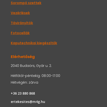
Sorompó szettek
Vezérlések
Távirányítók
Fotocellák
Kaputechnikai kiegészítők
Elérhetőség
2040 Budaörs, Gyár u. 2.
Hétfőtől-péntekig: 08:00-17:00
Hétvégén: zárva
+36 23 880 868
ertekesites@m4g.hu