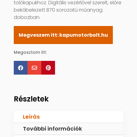
tolókapukhoz. Digitális vezérlővel szerelt, előre
bekábelezett B70 sorozatú műanyag
dobozban.
Megveszem itt: kapumotorbolt.hu
Megosztom itt:



Részletek
Leírás
További információk