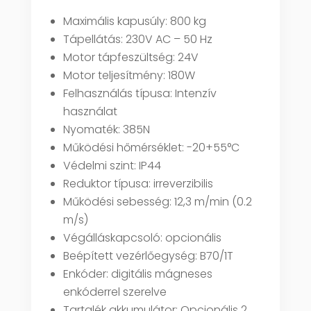
Maximális kapusúly: 800 kg
Tápellátás: 230V AC – 50 Hz
Motor tápfeszültség: 24V
Motor teljesítmény: 180W
Felhasználás típusa: Intenzív
használat
Nyomaték: 385N
Működési hőmérséklet: -20+55°C
Védelmi szint: IP44
Reduktor típusa: irreverzibilis
Működési sebesség: 12,3 m/min (0.2
m/s)
Végálláskapcsoló: opcionális
Beépített vezérlőegység: B70/1T
Enkóder: digitális mágneses
enkóderrel szerelve
Tartalék akkumulátor: Opcionális 2