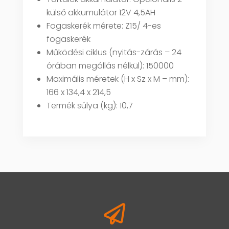
külső akkumulátor 12V 4,5AH
Fogaskerék mérete: Z15/ 4-es
fogaskerék
Működési ciklus (nyitás-zárás – 24
órában megállás nélkül): 150000
Maximális méretek (H x Sz x M – mm):
166 x 134,4 x 214,5
Termék súlya (kg): 10,7
