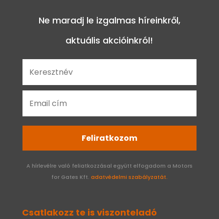
Ne maradj le izgalmas híreinkről,
aktuális akcióinkról!
Feliratkozom
A hírlevélre való feliatkozzásal együtt elfogadom a Motors
for Gates Kft.
adatvédelmi szabályzatát.
Csatlakozz te is viszonteladó